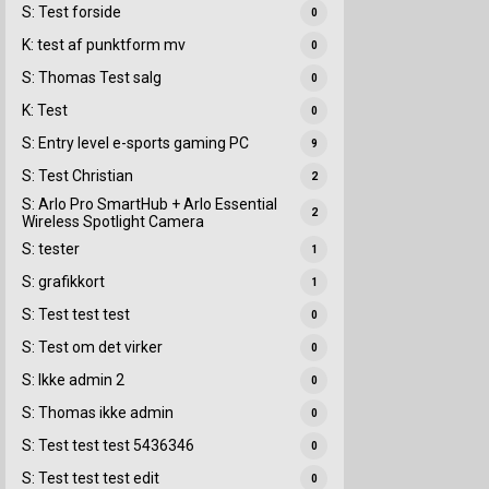
S: Test forside
0
K: test af punktform mv
0
S: Thomas Test salg
0
K: Test
0
S: Entry level e-sports gaming PC
9
S: Test Christian
2
S: Arlo Pro SmartHub + Arlo Essential
2
Wireless Spotlight Camera
S: tester
1
S: grafikkort
1
S: Test test test
0
S: Test om det virker
0
S: Ikke admin 2
0
S: Thomas ikke admin
0
S: Test test test 5436346
0
S: Test test test edit
0