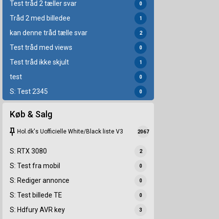
Test tråd 2 tæller svar
0
Tråd 2 med billedee
1
kan denne tråd tælle svar
2
Test tråd med views
0
Test tråd ikke skjult
1
test
0
S: Test 2345
0
Køb & Salg
keep
Hol.dk's Uofficielle White/Black liste V3
2067
S: RTX 3080
2
S: Test fra mobil
0
S: Rediger annonce
0
S: Test billede TE
0
S: Hdfury AVR key
3