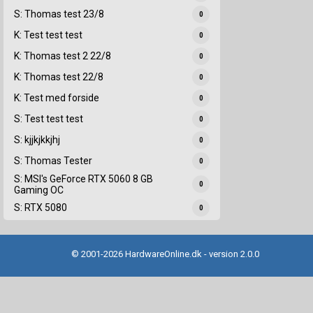
S: Thomas test 23/8
0
K: Test test test
0
K: Thomas test 2 22/8
0
K: Thomas test 22/8
0
K: Test med forside
0
S: Test test test
0
S: kjjkjkkjhj
0
S: Thomas Tester
0
S: MSI's GeForce RTX 5060 8 GB
0
Gaming OC
S: RTX 5080
0
© 2001-2026 HardwareOnline.dk - version 2.0.0