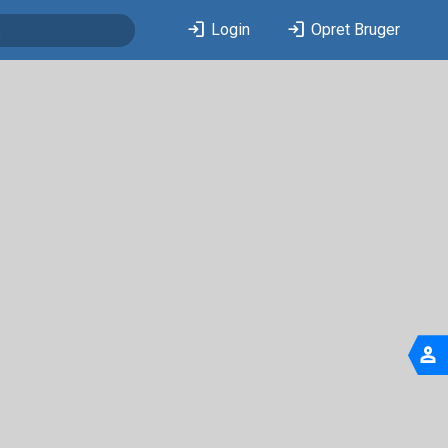
login
login
Login
Opret Bruger
person