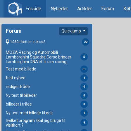
Forside
Nyheder
Artikler
Forum
Køb
Forum
Quickjump
keep
1080ti bottleneck cs2
22
MOZA Racing og Automobili
Lamborghini Squadra Corse bringer
5
Lamborghini DNA'et til sim racing
Test med billede
61
test nyhed
4
rediger tråde
0
Ny test til billeder
0
billeder i tråde
0
Ny test med billede til edit
1
hvilket program skal jeg bruge til
9
visitkort ?