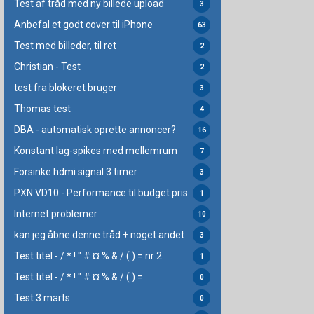
Test af tråd med ny billede upload
3
Anbefal et godt cover til iPhone
63
Test med billeder, til ret
2
Christian - Test
2
test fra blokeret bruger
3
Thomas test
4
DBA - automatisk oprette annoncer?
16
Konstant lag-spikes med mellemrum
7
Forsinke hdmi signal 3 timer
3
PXN VD10 - Performance til budget pris
1
Internet problemer
10
kan jeg åbne denne tråd + noget andet
3
Test titel - / * ! " # ¤ % & / ( ) = nr 2
1
Test titel - / * ! " # ¤ % & / ( ) =
0
Test 3 marts
0