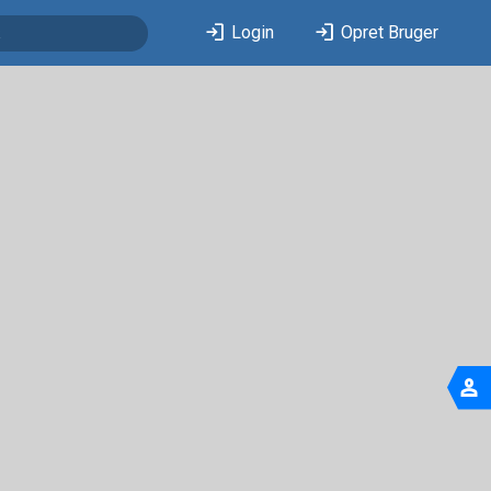
login
login
Login
Opret Bruger
person