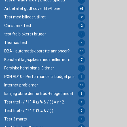
Test af tråd med ny billede upload
3
Anbefal et godt cover til iPhone
63
Test med billeder, til ret
2
Christian - Test
2
test fra blokeret bruger
3
Thomas test
4
DBA - automatisk oprette annoncer?
16
Konstant lag-spikes med mellemrum
7
Forsinke hdmi signal 3 timer
3
PXN VD10 - Performance til budget pris
1
Internet problemer
10
kan jeg åbne denne tråd + noget andet
3
Test titel - / * ! " # ¤ % & / ( ) = nr 2
1
Test titel - / * ! " # ¤ % & / ( ) =
0
Test 3 marts
0