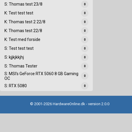
S: Thomas test 23/8
0
K: Test test test
0
K: Thomas test 2 22/8
0
K: Thomas test 22/8
0
K: Test med forside
0
S: Test test test
0
S: kjjkjkkjhj
0
S: Thomas Tester
0
S: MSI's GeForce RTX 5060 8 GB Gaming
0
OC
S: RTX 5080
0
© 2001-2026 HardwareOnline.dk - version 2.0.0