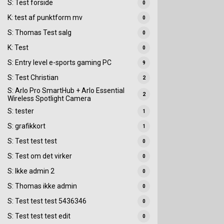
S: Test forside
0
K: test af punktform mv
0
S: Thomas Test salg
0
K: Test
0
S: Entry level e-sports gaming PC
9
S: Test Christian
2
S: Arlo Pro SmartHub + Arlo Essential
2
Wireless Spotlight Camera
S: tester
1
S: grafikkort
1
S: Test test test
0
S: Test om det virker
0
S: Ikke admin 2
0
S: Thomas ikke admin
0
S: Test test test 5436346
0
S: Test test test edit
0