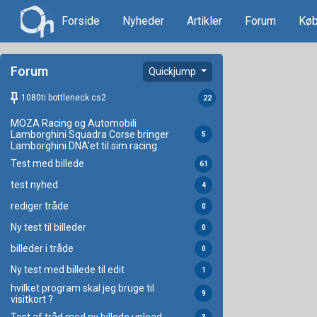
Forside
Nyheder
Artikler
Forum
Køb
Forum
Quickjump
keep
1080ti bottleneck cs2
22
MOZA Racing og Automobili
Lamborghini Squadra Corse bringer
5
Lamborghini DNA'et til sim racing
Test med billede
61
test nyhed
4
rediger tråde
0
Ny test til billeder
0
billeder i tråde
0
Ny test med billede til edit
1
hvilket program skal jeg bruge til
9
visitkort ?