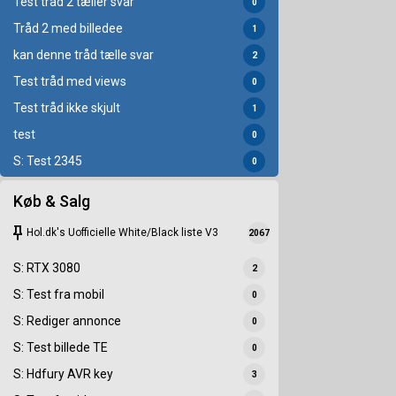
Test tråd 2 tæller svar
0
Tråd 2 med billedee
1
kan denne tråd tælle svar
2
Test tråd med views
0
Test tråd ikke skjult
1
test
0
S: Test 2345
0
Køb & Salg
keep
Hol.dk's Uofficielle White/Black liste V3
2067
S: RTX 3080
2
S: Test fra mobil
0
S: Rediger annonce
0
S: Test billede TE
0
S: Hdfury AVR key
3