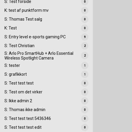
S: Test forside
0
K: test af punktform mv
0
S: Thomas Test salg
0
K: Test
0
S: Entry level e-sports gaming PC
9
S: Test Christian
2
S: Arlo Pro SmartHub + Arlo Essential
2
Wireless Spotlight Camera
S: tester
1
S: grafikkort
1
S: Test test test
0
S: Test om det virker
0
S: Ikke admin 2
0
S: Thomas ikke admin
0
S: Test test test 5436346
0
S: Test test test edit
0