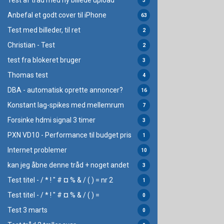
Test af tråd med ny billede upload
3
Anbefal et godt cover til iPhone
63
Test med billeder, til ret
2
Christian - Test
2
test fra blokeret bruger
3
Thomas test
4
DBA - automatisk oprette annoncer?
16
Konstant lag-spikes med mellemrum
7
Forsinke hdmi signal 3 timer
3
PXN VD10 - Performance til budget pris
1
Internet problemer
10
kan jeg åbne denne tråd + noget andet
3
Test titel - / * ! " # ¤ % & / ( ) = nr 2
1
Test titel - / * ! " # ¤ % & / ( ) =
0
Test 3 marts
0