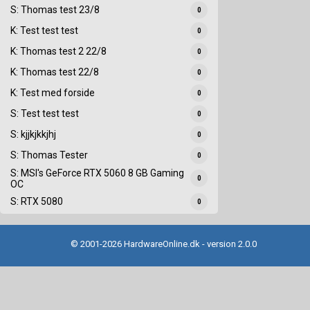
S: Thomas test 23/8
0
K: Test test test
0
K: Thomas test 2 22/8
0
K: Thomas test 22/8
0
K: Test med forside
0
S: Test test test
0
S: kjjkjkkjhj
0
S: Thomas Tester
0
S: MSI's GeForce RTX 5060 8 GB Gaming
0
OC
S: RTX 5080
0
© 2001-2026 HardwareOnline.dk - version 2.0.0