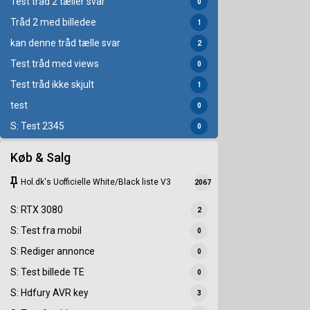
Test tråd 2 tæller svar
0
Tråd 2 med billedee
1
kan denne tråd tælle svar
2
Test tråd med views
0
Test tråd ikke skjult
1
test
0
S: Test 2345
0
Køb & Salg
keep
Hol.dk's Uofficielle White/Black liste V3
2067
S: RTX 3080
2
S: Test fra mobil
0
S: Rediger annonce
0
S: Test billede TE
0
S: Hdfury AVR key
3