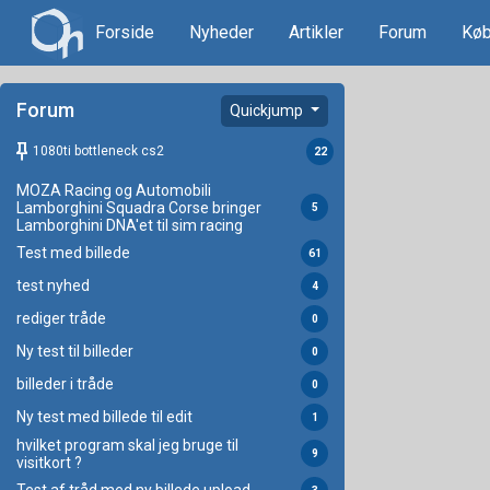
Forside
Nyheder
Artikler
Forum
Køb
Forum
Quickjump
keep
1080ti bottleneck cs2
22
MOZA Racing og Automobili
Lamborghini Squadra Corse bringer
5
Lamborghini DNA'et til sim racing
Test med billede
61
test nyhed
4
rediger tråde
0
Ny test til billeder
0
billeder i tråde
0
Ny test med billede til edit
1
hvilket program skal jeg bruge til
9
visitkort ?