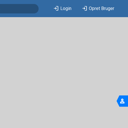
login
login
Login
Opret Bruger
person