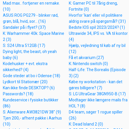
Mad max.. fortjener en remake.
K: Gamer PC til 7årig dreng,
(10)
Fortnite (0)
ASUS ROG PG279 - blinker rød,
Hvorfor 'kan' eller vil politikere
grøn, blå, hvid, sor... (16)
aldrig svare på spørgsmål? (31)
Sandaler på i flyet? (37)
Bedste IOS spil 2023/2024? (1)
K: Warhammer 40k: Space Marine
Ultrawide 34, IPS vs. VA til kontor
2 (3)
(4)
S: S24 Ultra 512GB (17)
Hjælp, vejledning til køb af ny bil
Dying light, the beast, oh yeah
(12)
baby (6)
Få et akvarium (27)
Kodehusker + evt. ekstra
K: Nintendo switch (0)
sikkerhed? (4)
Half-Life: The Borealis (Episode
Gode steder at bo i Odense (18)
3) (2)
Lydkort til Stationær (20)
Købe ny workstation - kan det
Kan ikke finde DESKTOP? (6)
gøres billigere? (7)
Passwords? (18)
S: LG UltraGear 38GN950-B (17)
Kundeservice i fysiske butikker
Modtager ikke længere mails fra
(86)
HOL ? (8)
S: Alienware AW3821DW 38" (9)
D4 team, søger 1 rogue spiller
Tjen 200,- afhent pakke i Aarhus
(26)
(10)
K: Dead Island 2 (0)