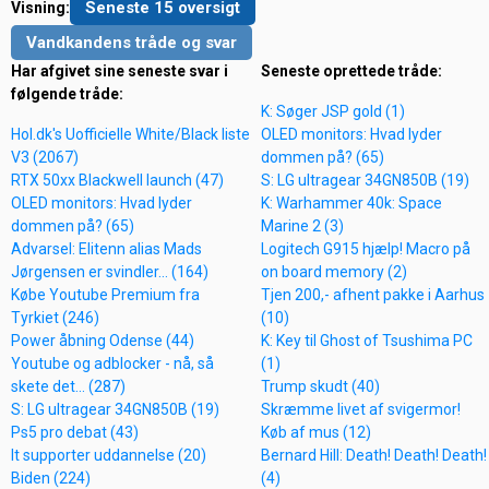
Seneste 15 oversigt
Visning:
Vandkandens tråde og svar
Har afgivet sine seneste svar i
Seneste oprettede tråde:
følgende tråde:
K: Søger JSP gold (1)
Hol.dk's Uofficielle White/Black liste
OLED monitors: Hvad lyder
V3 (2067)
dommen på? (65)
RTX 50xx Blackwell launch (47)
S: LG ultragear 34GN850B (19)
OLED monitors: Hvad lyder
K: Warhammer 40k: Space
dommen på? (65)
Marine 2 (3)
Advarsel: Elitenn alias Mads
Logitech G915 hjælp! Macro på
Jørgensen er svindler... (164)
on board memory (2)
Købe Youtube Premium fra
Tjen 200,- afhent pakke i Aarhus
Tyrkiet (246)
(10)
Power åbning Odense (44)
K: Key til Ghost of Tsushima PC
Youtube og adblocker - nå, så
(1)
skete det... (287)
Trump skudt (40)
S: LG ultragear 34GN850B (19)
Skræmme livet af svigermor!
Ps5 pro debat (43)
Køb af mus (12)
It supporter uddannelse (20)
Bernard Hill: Death! Death! Death!
Biden (224)
(4)