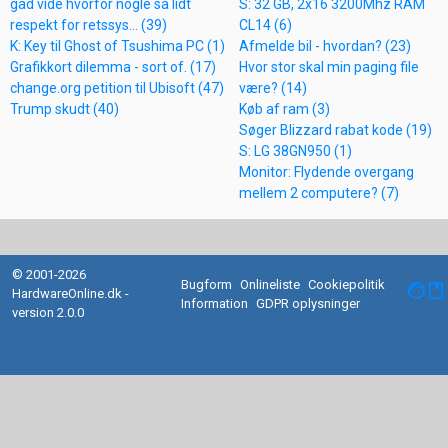
gad vide hvorfor nogle så lidt
S: 32 GB, 2x16 3200Mhz RAM
respekt for retssys... (39)
CL14 (6)
K: Key til Ghost of Tsushima PC (1)
Afmelde bil - hvordan? (23)
Grafikkort dilemma - sort of. (17)
Hvor stor skal min paging file
change.org petition til Ubisoft (47)
være? (14)
Trump skudt (40)
Køb af ram (3)
Søger Blizzard rabat kode (19)
S: LG 38GN950 (1)
Monitor: Flydende overgang
mellem 2 computere? (7)
© 2001-2026
Bugform
Onlineliste
Cookiepolitik
facebook
HardwareOnline.dk -
Information
GDPR oplysninger
version 2.0.0