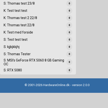
S: Thomas test 23/8
0
K: Test test test
0
K: Thomas test 2 22/8
0
K: Thomas test 22/8
0
K: Test med forside
0
S: Test test test
0
S: kjjkjkkjhj
0
S: Thomas Tester
0
S: MSI's GeForce RTX 5060 8 GB Gaming
0
OC
S: RTX 5080
0
© 2001-2026 HardwareOnline.dk - version 2.0.0