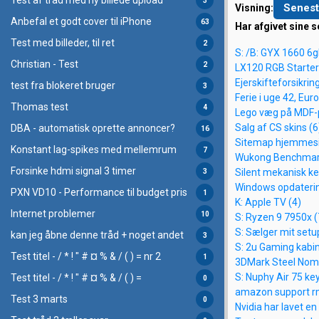
Test af tråd med ny billede upload
3
Senest
Visning:
Anbefal et godt cover til iPhone
63
Har afgivet sine s
Test med billeder, til ret
2
S: /B: GYX 1660 6g
Christian - Test
2
LX120 RGB Starter 
Ejerskifteforsikrin
test fra blokeret bruger
3
Ferie i uge 42, Eur
Thomas test
4
Lego væg på MDF-p
Salg af CS skins (6
DBA - automatisk oprette annoncer?
16
Sitemap hjemmesi
Konstant lag-spikes med mellemrum
7
Wukong Benchmar
Forsinke hdmi signal 3 timer
Silent mekanisk k
3
Windows opdaterin
PXN VD10 - Performance til budget pris
1
K: Apple TV (4)
Internet problemer
10
S: Ryzen 9 7950x (
S: Sælger mit setup
kan jeg åbne denne tråd + noget andet
3
S: 2u Gaming kabin
Test titel - / * ! " # ¤ % & / ( ) = nr 2
1
3DMark Steel Nom
S: Nuphy Air 75 k
Test titel - / * ! " # ¤ % & / ( ) =
0
amazon support r
Test 3 marts
0
Nvidia har lavet e