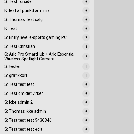
S: Test forside
0
K: test af punktform mv
0
S: Thomas Test salg
0
K: Test
0
S: Entry level e-sports gaming PC
9
S: Test Christian
2
S: Arlo Pro SmartHub + Arlo Essential
2
Wireless Spotlight Camera
S: tester
1
S: grafikkort
1
S: Test test test
0
S: Test om det virker
0
S: Ikke admin 2
0
S: Thomas ikke admin
0
S: Test test test 5436346
0
S: Test test test edit
0