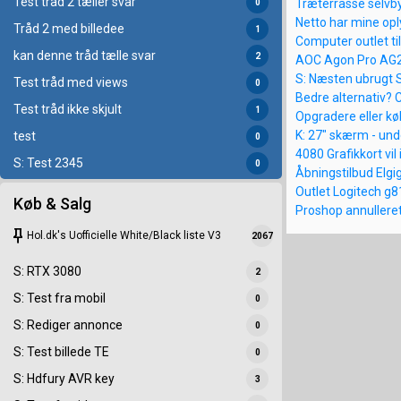
Test tråd 2 tæller svar
Træterrasse selvby
0
Netto har mine oply
Tråd 2 med billedee
1
Computer outlet ti
kan denne tråd tælle svar
2
AOC Agon Pro AG
S: Næsten ubrugt S
Test tråd med views
0
Bedre alternativ? 
Test tråd ikke skjult
1
Opgradere eller kø
K: 27" skærm - und
test
0
4080 Grafikkort vil
S: Test 2345
0
Åbningstilbud Elgi
Outlet Logitech g8
Køb & Salg
Proshop annulleret
keep
Hol.dk's Uofficielle White/Black liste V3
2067
S: RTX 3080
2
S: Test fra mobil
0
S: Rediger annonce
0
S: Test billede TE
0
S: Hdfury AVR key
3