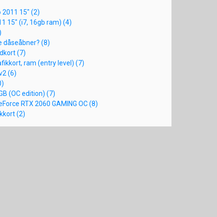
 2011 15" (2)
1 15" (i7, 16gb ram) (4)
)
nde dåseåbner? (8)
dkort (7)
fikkort, ram (entry level) (7)
v2 (6)
0)
B (OC edition) (7)
eForce RTX 2060 GAMING OC (8)
kkort (2)