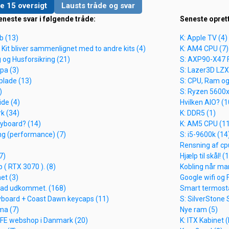
e 15 oversigt
Lausts tråde og svar
eneste svar i følgende tråde:
Seneste opret
b (13)
K: Apple TV (4)
Kit bliver sammenlignet med to andre kits (4)
K: AM4 CPU (7)
g og Husforsikring (21)
S: AXP90-X47 F
opa (3)
S: Lazer3D LZX
lade (13)
S: CPU, Ram og
)
S: Ryzen 5600x
de (4)
Hvilken AIO? (1
k (34)
K: DDR5 (1)
eyboard? (14)
K: AM5 CPU (1
g (performance) (7)
S: i5-9600k (14
Rensning af cp
7)
Hjælp til skål! (
 ( RTX 3070 ). (8)
Kobling når man
et (3)
Google wifi og 
ad udkommet. (168)
Smart termosta
eyboard + Coast Dawn keycaps (11)
S: SilverStone 
ma (7)
Nye ram (5)
n FE webshop i Danmark (20)
K: ITX Kabinet (