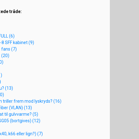
tede tråde:
ULL (6)
-8 SFF kabinet (9)
 fans (7)
 (20)
0)
1)
)
u? (13)
10)
 triller frem mod lyskryds? (16)
Fiber (VLAN) (13)
t til gulvvarme? (5)
SG05 (bortgives) (12)
k40, k66 eller lign?) (7)