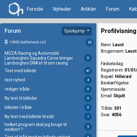
Forside
Nyheder
Artikler
Forum
Køb
Profilvisning
Forum
Quickjump
keep
1080ti bottleneck cs2
22
Navn:
Laust
Brugernavn:
Laust
MOZA Racing og Automobili
Lamborghini Squadra Corse bringer
5
Lamborghini DNA'et til sim racing
Fødselsdag:
Registreret:
01/01
Test med billede
61
Bopæl:
Hillerød
test nyhed
4
Beskæftigelse:
rediger tråde
Hjemmeside:
0
Email:
Skjult
Ny test til billeder
0
billeder i tråde
0
Tråde:
301
Svar:
4056
Ny test med billede til edit
1
hvilket program skal jeg bruge til
9
visitkort ?