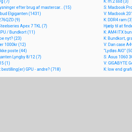
g (7)
K: m.2 ssd (3)
sninger efter brug af mastercar... (15)
S: Macbook Pro
lbud Elgiganten (1431)
V: Macbook 201
276QZD (9)
K: DDR4 ram (3
teelseries Apex 7 TKL (7)
Hjælp til at fi
CPU / Bundkort (11)
K: AM4 ITX bun
be nyt? (23)
K: Bundkort, gra
er 1000kr (12)
V: Dan case A4
 ikke poste (44)
"Lydløs AIO" (5
ganten Lyngby 8/12 (7)
S: Asus 1060 3G
15 (1)
V: GIGABYTE G
 bestilling(er) GPU - andre? (718)
K: low end grafi