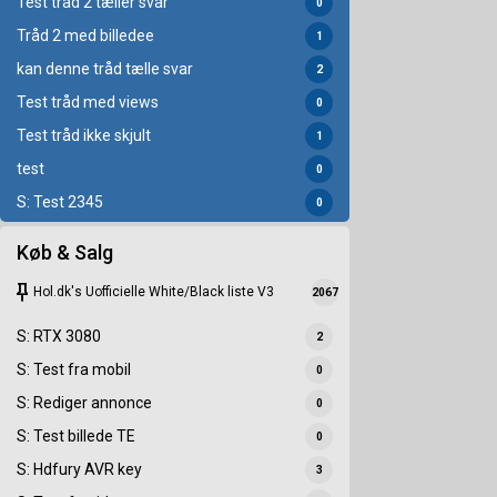
Test tråd 2 tæller svar
0
Tråd 2 med billedee
1
kan denne tråd tælle svar
2
Test tråd med views
0
Test tråd ikke skjult
1
test
0
S: Test 2345
0
Køb & Salg
keep
Hol.dk's Uofficielle White/Black liste V3
2067
S: RTX 3080
2
S: Test fra mobil
0
S: Rediger annonce
0
S: Test billede TE
0
S: Hdfury AVR key
3