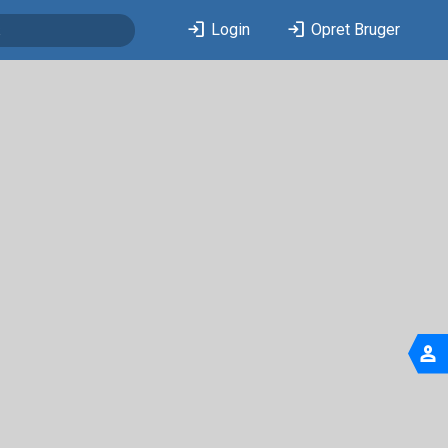
login
login
Login
Opret Bruger
person