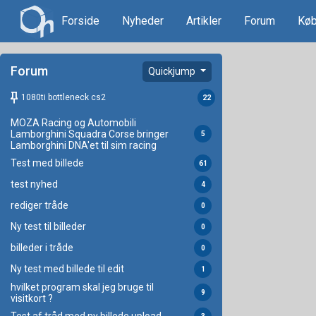
Forside
Nyheder
Artikler
Forum
Køb
Forum
Quickjump
keep
1080ti bottleneck cs2
22
MOZA Racing og Automobili
Lamborghini Squadra Corse bringer
5
Lamborghini DNA'et til sim racing
Test med billede
61
test nyhed
4
rediger tråde
0
Ny test til billeder
0
billeder i tråde
0
Ny test med billede til edit
1
hvilket program skal jeg bruge til
9
visitkort ?