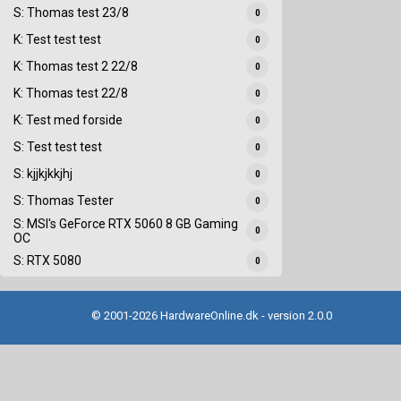
S: Thomas test 23/8
0
K: Test test test
0
K: Thomas test 2 22/8
0
K: Thomas test 22/8
0
K: Test med forside
0
S: Test test test
0
S: kjjkjkkjhj
0
S: Thomas Tester
0
S: MSI's GeForce RTX 5060 8 GB Gaming
0
OC
S: RTX 5080
0
© 2001-2026 HardwareOnline.dk - version 2.0.0