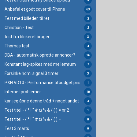
Test af tråd med ny billede upload
3
Anbefal et godt cover til iPhone
63
Test med billeder, til ret
2
Christian - Test
2
test fra blokeret bruger
3
Thomas test
4
DBA - automatisk oprette annoncer?
16
Konstant lag-spikes med mellemrum
7
Forsinke hdmi signal 3 timer
3
PXN VD10 - Performance til budget pris
1
Internet problemer
10
kan jeg åbne denne tråd + noget andet
3
Test titel - / * ! " # ¤ % & / ( ) = nr 2
1
Test titel - / * ! " # ¤ % & / ( ) =
0
Test 3 marts
0