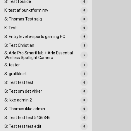
S: Test forside
0
K: test af punktform mv
0
S: Thomas Test salg
0
K: Test
0
S: Entry level e-sports gaming PC
9
S: Test Christian
2
S: Arlo Pro SmartHub + Arlo Essential
2
Wireless Spotlight Camera
S: tester
1
S: grafikkort
1
S: Test test test
0
S: Test om det virker
0
S: Ikke admin 2
0
S: Thomas ikke admin
0
S: Test test test 5436346
0
S: Test test test edit
0